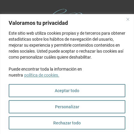
Valoramos tu privacidad
Este sitio web utiliza cookies propias y de terceros para obtener
estadísticas sobre los hábitos de navegación del usuario,
Clínica Premier Balear
es un Centro Sanitario Polivalente (C.2.4)
mejorar su experiencia y permitirle contenidos contenidos en
autorizado por la Conselleria de Salut de Illes Balears. El centro esta
redes sociales. Usted puede aceptar o rechazar las cookies así
inscrito en el Registro de Centros, Servicios y Establecimientos
como personalizar cuáles quiere deshabilitar.
Sanitarios con el no. 6003.
Puede encontrar toda la información en
C/ Ciutat de Quilmes 10, bjs.,
nuestra
política de cookies.
07010, Palma de Mallorca
+34 871056422
|
+34 695953235
Aceptar todo
(10:00h - 18:30h | Lunes - Viernes)
clinica.premier.balear@gmail.com
Personalizar
Política de privacidad
|
Política de cookies
|
Aviso legal
|
Tarifas y
Rechazar todo
condiciones generales de atención