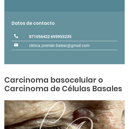
Datos de contacto
871056422
695953235
clinica.premier.balear@gmail.com
Carcinoma basocelular o
Carcinoma de Células Basales