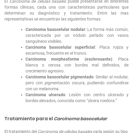
El
Carcinoma de células basales
puede presentarse en diferentes
formas clínicas, cada una con características particulares que
determinan su diagnóstico y tratamiento. Entre las mas
representativas se encuentran las siguientes formas:
Carcinoma basocelular nodular
: La forma más común,
caracterizada por un nódulo perlado con vasos
sanguíneos visibles.
Carcinoma basocelular superficial
: Placa rojiza y
escamosa, frecuente en el tronco.
Carcinoma morpheaforme (esclerosante)
: Placa
blanca o cerosa con bordes mal definidos, de
crecimiento agresivo.
Carcinoma basocelular pigmentado
: Similar al nodular,
pero con pigmentación oscura, pudiendo confundirse
con un melanoma.
Carcinoma ulcerado
: Lesión con centro ulcerado y
bordes elevados, conocida como “úlcera roedora.”
Tratamiento para el
Carcinoma basocelular
El tratamiento del
Carcinoma de células basales
varía según su tipo,