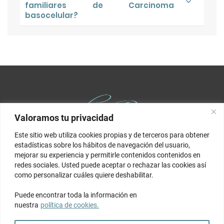
familiares de Carcinoma
basocelular?
Valoramos tu privacidad
Este sitio web utiliza cookies propias y de terceros para obtener
estadísticas sobre los hábitos de navegación del usuario,
Clínica Premier Balear
es un Centro Sanitario Polivalente (C.2.4)
mejorar su experiencia y permitirle contenidos contenidos en
autorizado por la Conselleria de Salut de Illes Balears. El centro esta
redes sociales. Usted puede aceptar o rechazar las cookies así
inscrito en el Registro de Centros, Servicios y Establecimientos
como personalizar cuáles quiere deshabilitar.
Sanitarios con el no. 6003.
Puede encontrar toda la información en
C/ Ciutat de Quilmes 10, bjs.,
nuestra
política de cookies.
07010, Palma de Mallorca