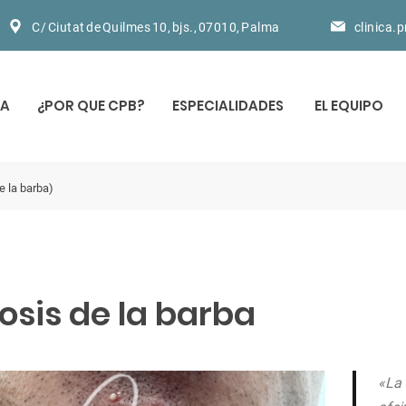
C/ Ciutat de Quilmes 10, bjs., 07010, Palma
clinica.
CA
¿POR QUE CPB?
ESPECIALIDADES
EL EQUIPO
e la barba)
osis de la barba
«L