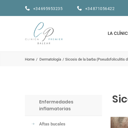
+34 695953235
+34 871056422
LA CLÍNI
Home
Dermatología
Sicosis de la barba (Pseudofoliculitis d
Sic
Enfermedades
inflamatorias
Aftas bucales