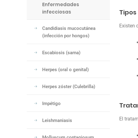
Enfermedades
Tipos
infecciosas
Existen 
Candidiasis mucocutánea
(infección por hongos)
Escabiosis (sarna)
Herpes (oral o genital)
Herpes zóster (Culebrilla)
Impétigo
Trata
El trata
Leishmaniasis
Molluscum contagiosum