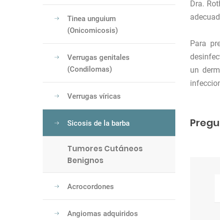
Dra. Rot
adecuada
Tinea unguium
(Onicomicosis)
Para pre
desinfec
Verrugas genitales
(Condilomas)
un derm
infeccio
Verrugas víricas
Pregu
Sicosis de la barba
Tumores Cutáneos
Benignos
Acrocordones
Angiomas adquiridos