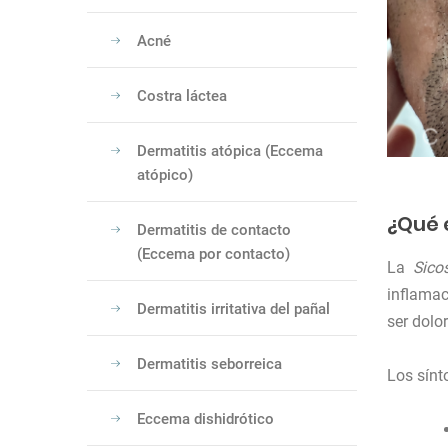
Acné
Costra láctea
Dermatitis atópica (Eccema
atópico)
¿Qué 
Dermatitis de contacto
(Eccema por contacto)
La
Sico
inflamac
Dermatitis irritativa del pañal
ser dolo
Dermatitis seborreica
Los sín
Eccema dishidrótico