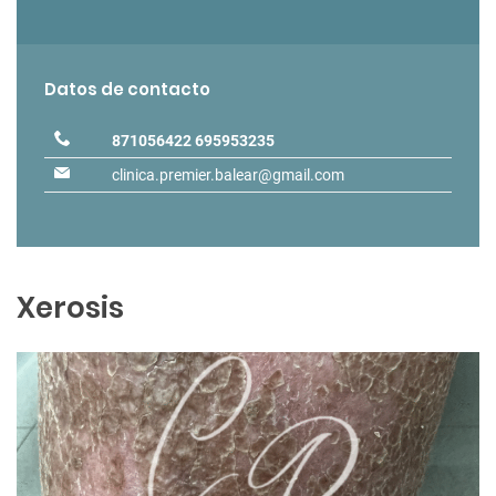
Datos de contacto
871056422
695953235
clinica.premier.balear@gmail.com
Xerosis